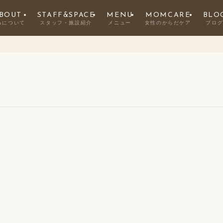
BOUT
STAFF&SPACE
MENU
MOMCARE
BLO
’sについて
スタッフ・施設紹介
メニュー
女性のからだケア
ブロ